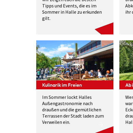
Tipps und Events, die es im
Abk
Sommer in Halle zu erkunden
ihr
gilt.
Kulinarik im Freien
Ab 
Im Sommer lockt Halles
Wen
Außengastronomie nach
war
draußen und die gemütlichen
Eck
Terrassen der Stadt laden zum
dra
Verweilen ein.
Hal