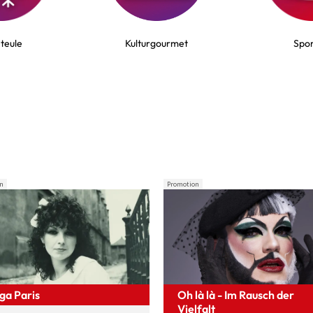
teule
Kulturgourmet
Spor
n
Promotion
ga Paris
Oh là là - Im Rausch der
Vielfalt