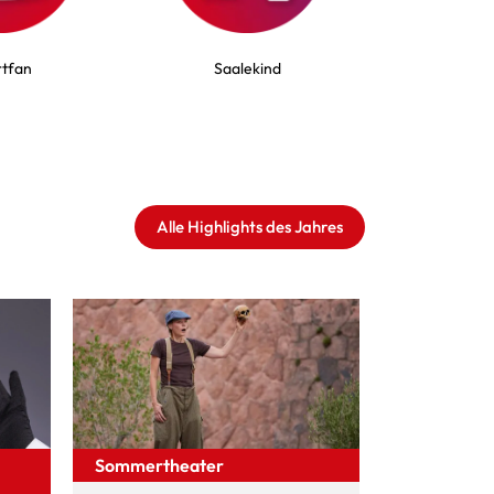
tfan
Saalekind
Alle Highlights des Jahres
Sommertheater