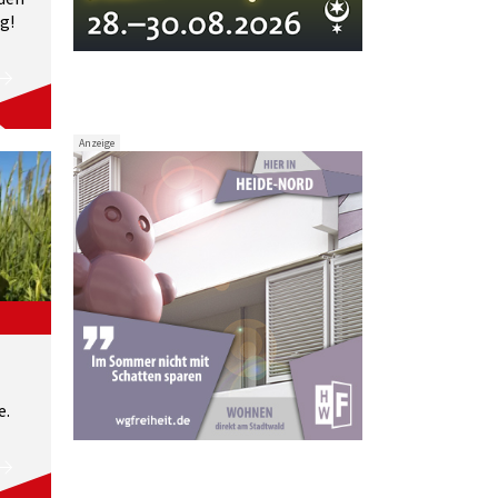
g!
Anzeige
e.