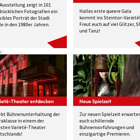
 Ausstellung zeigt in 101
Halles erste queere Gala
drück­lichen Foto­grafien ein
kommt ins Steintor-Varieté
sibles Porträt der Stadt
Freut euch auf viel Glitzer, 
le in den 1980er Jahren.
und Tanz!
n
ieté-Theater entdecken
Neue Spielzeit
ebt Bühnenunterhaltung der
Zur neuen Spielzeit erwarte
raklasse in einem der
euch schillernde
esten Varieté-Theater
Bühnenvorführungen und
tschlands!
einzigartige Premieren.