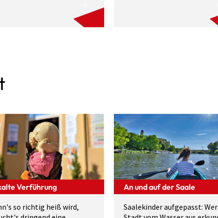
t
kalte Verführung
An und auf der Saale
n's so richtig heiß wird,
Saalekinder aufgepasst: Wer
ucht's dringend eine
Stadt vom Wasser aus erkun