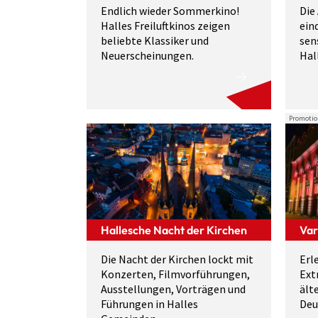
Endlich wieder Sommerkino!
Die
Halles Freiluftkinos zeigen
ein
beliebte Klassiker und
sen
Neuerscheinungen.
Hal
Promotio
Hallesche Nacht der Kirchen
Var
Die Nacht der Kirchen lockt mit
Erl
Konzerten, Filmvorführungen,
Ext
Ausstellungen, Vorträgen und
ält
Führungen in Halles
Deu