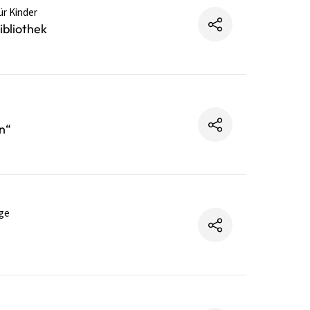
ür Kinder
bliothek
n“
ge