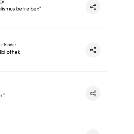
ge
ismus betreiben"
ür Kinder
bliothek
n“