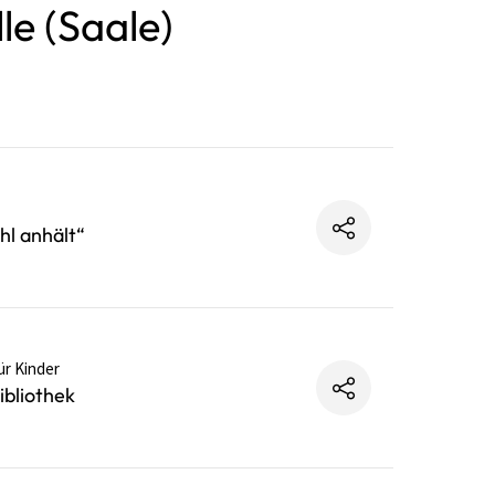
le (Saale)
hl anhält“
ür Kinder
bliothek