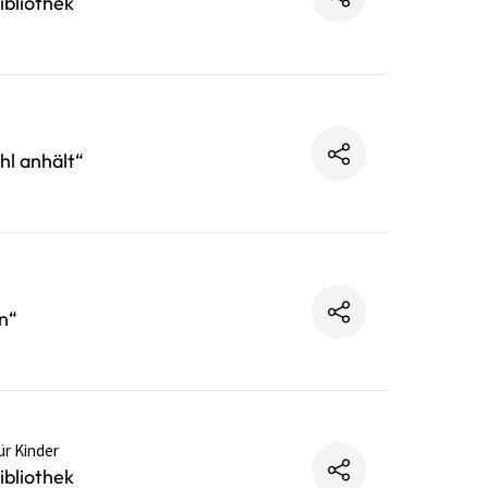
bliothek
hl anhält“
n“
ür Kinder
bliothek