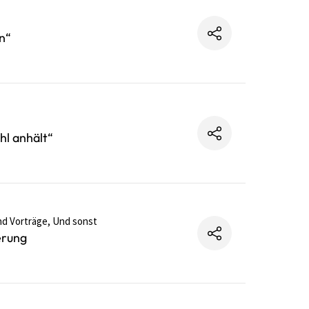
n“
hl anhält“
nd Vorträge, Und sonst
erung