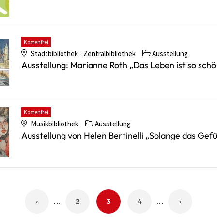
Kostenfrei
Stadtbibliothek - Zentralbibliothek
Ausstellung
Ausstellung: Marianne Roth „Das Leben ist so schö
Kostenfrei
Musikbibliothek
Ausstellung
Ausstellung von Helen Bertinelli „Solange das Gefü
Vorherige
‹
Page
2
Page
3
Page
4
Nächste
›
…
…