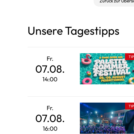
Zurück zur Übersi
Unsere Tagestipps
TI
Fr.
07.08.
14:00
TI
Fr.
07.08.
16:00