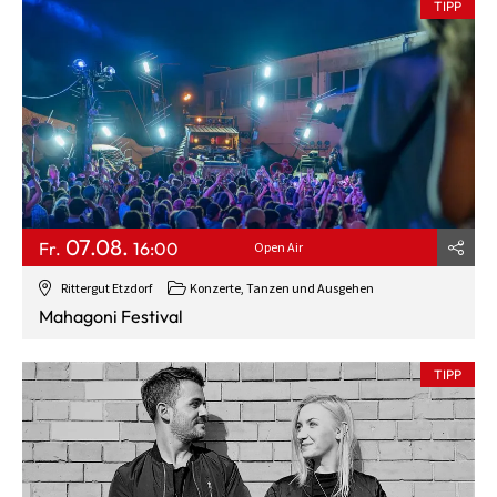
TIPP
07.08.
Fr.
16:00
Open Air
Rittergut Etzdorf
Konzerte, Tanzen und Ausgehen
Mahagoni Festival
TIPP