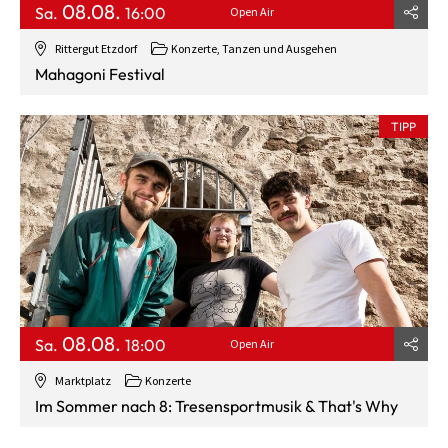
08.08.
Sa.
16:00
Open Air
Rittergut Etzdorf
Konzerte, Tanzen und Ausgehen
Mahagoni Festival
TIPP
08.08.
Sa.
18:00
Open Air
Marktplatz
Konzerte
Im Sommer nach 8: Tresensportmusik & That's Why