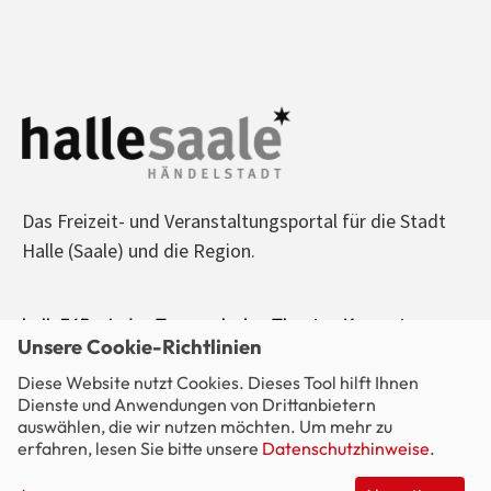
Das Freizeit- und Veranstaltungsportal für die Stadt
Halle (Saale) und die Region.
halle365 - Jeden Tag was los! - Theater, Konzerte,
Unsere Cookie-Richtlinien
Sport, Kino, Ausstellungen, Freizeit, Party - alle
Diese Website nutzt Cookies. Dieses Tool hilft Ihnen
Veranstaltungen im Blick.
Dienste und Anwendungen von Drittanbietern
auswählen, die wir nutzen möchten. Um mehr zu
erfahren, lesen Sie bitte unsere
Datenschutzhinweise
.