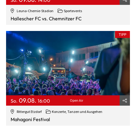
Leuna-Chemie-Stadion
Sportevents
Hallescher FC vs. Chemnitzer FC
TIPP
09.08.
So.
16:00
Open Air
Rittergut Etzdorf
Konzerte, Tanzen und Ausgehen
Mahagoni Festival