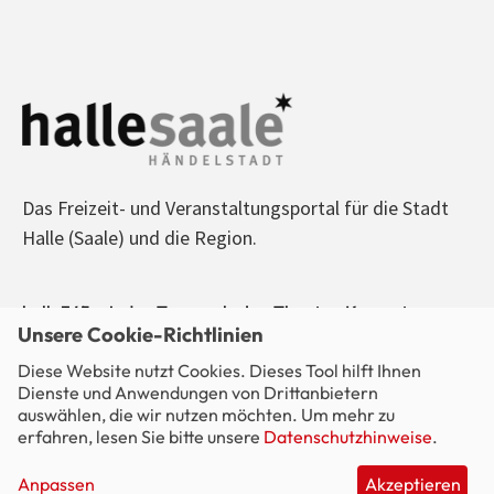
Das Freizeit- und Veranstaltungsportal für die Stadt
Halle (Saale) und die Region.
halle365 - Jeden Tag was los! - Theater, Konzerte,
Unsere Cookie-Richtlinien
Sport, Kino, Ausstellungen, Freizeit, Party - alle
Diese Website nutzt Cookies. Dieses Tool hilft Ihnen
Veranstaltungen im Blick.
Dienste und Anwendungen von Drittanbietern
auswählen, die wir nutzen möchten. Um mehr zu
erfahren, lesen Sie bitte unsere
Datenschutzhinweise
.
Anpassen
Akzeptieren