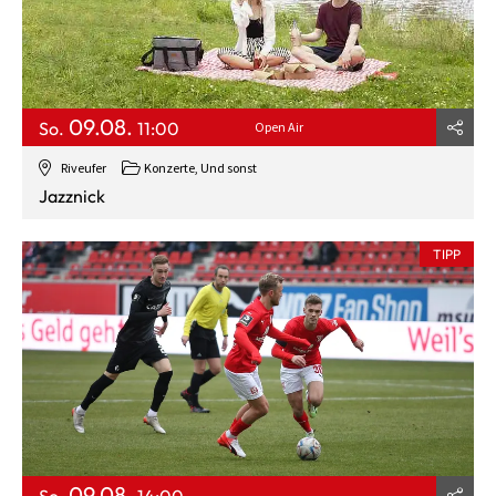
09.08.
So.
11:00
Open Air
Riveufer
Konzerte, Und sonst
Jazznick
TIPP
09.08.
So.
14:00