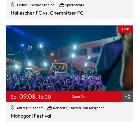
Leuna-Chemie-Stadion
Sportevents
Hallescher FC vs. Chemnitzer FC
TIPP
09.08.
So.
16:00
Open Air
Rittergut Etzdorf
Konzerte, Tanzen und Ausgehen
Mahagoni Festival