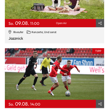
09.08.
So.
11:00
Open Air
Riveufer
Konzerte, Und sonst
Jazznick
TIPP
09.08.
So.
14:00