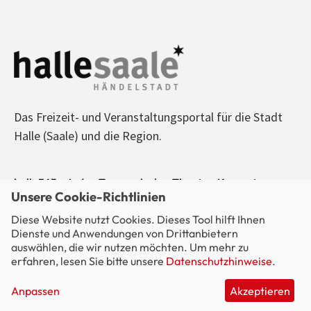
Das Freizeit- und Veranstaltungsportal für die Stadt
Halle (Saale) und die Region.
halle365 - Jeden Tag was los! - Theater, Konzerte,
Unsere Cookie-Richtlinien
Sport, Kino, Ausstellungen, Freizeit, Party - alle
Diese Website nutzt Cookies. Dieses Tool hilft Ihnen
Veranstaltungen im Blick.
Dienste und Anwendungen von Drittanbietern
auswählen, die wir nutzen möchten. Um mehr zu
erfahren, lesen Sie bitte unsere
Datenschutzhinweise
.
Anpassen
Akzeptieren