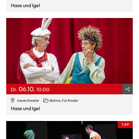
Hase und Igel
06.10.
Di.
10:00
neues theater
Bühne
,
Für Kinder
Hase und Igel
TIPP