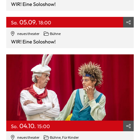
WIR! Eine Soloshow!
05.09.
Sa.
18:00
neues theater
Bühne
WIR! Eine Soloshow!
04.10.
So.
15:00
neues theater
Bühne
,
Für Kinder