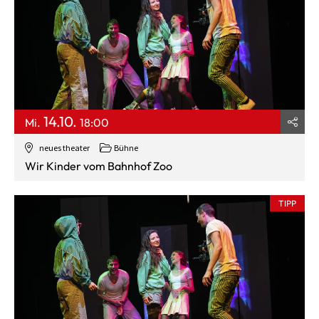
14.10.
Mi.
18:00
neues theater
Bühne
Wir Kinder vom Bahnhof Zoo
TIPP