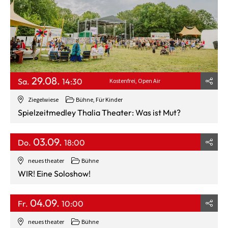
29.08.
Sa.
14:30
Kostenfrei
Open Air
Ziegelwiese
Bühne
,
Für Kinder
Spielzeitmedley Thalia Theater: Was ist Mut?
03.09.
Do.
18:00
neues theater
Bühne
WIR! Eine Soloshow!
04.09.
Fr.
10:00
neues theater
Bühne