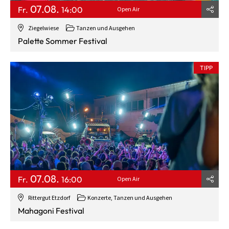
07.08.
Fr.
14:00
Open Air
Ziegelwiese
Tanzen und Ausgehen
Palette Sommer Festival
TIPP
07.08.
Fr.
16:00
Open Air
Rittergut Etzdorf
Konzerte, Tanzen und Ausgehen
Mahagoni Festival