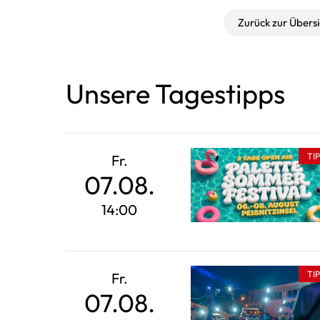
Zurück zur Übersi
Unsere Tagestipps
TI
Fr.
07.08.
14:00
TI
Fr.
07.08.