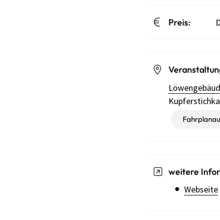
Preis:
D
Veranstaltun
Löwengebäu
Kupferstichk
Fahrplanau
weitere Info
Webseite