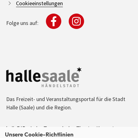
Cookieeinstellungen
Folge uns auf:
Das Freizeit- und Veranstaltungsportal für die Stadt
Halle (Saale) und die Region.
halle365 - Jeden Tag was los! - Theater, Konzerte,
Unsere Cookie-Richtlinien
Sport, Kino, Ausstellungen, Freizeit, Party - alle