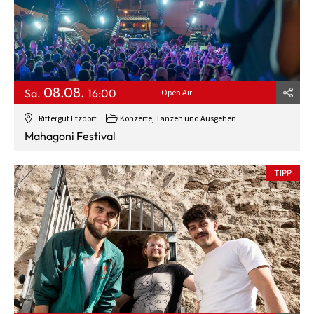
08.08.
Sa.
16:00
Open Air
Rittergut Etzdorf
Konzerte, Tanzen und Ausgehen
Mahagoni Festival
TIPP