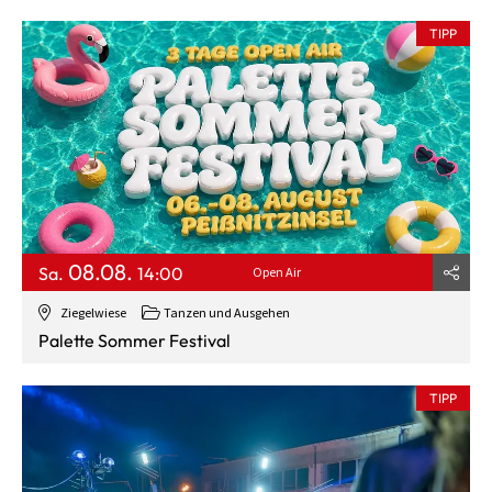
TIPP
08.08.
Sa.
14:00
Open Air
Ziegelwiese
Tanzen und Ausgehen
Palette Sommer Festival
TIPP