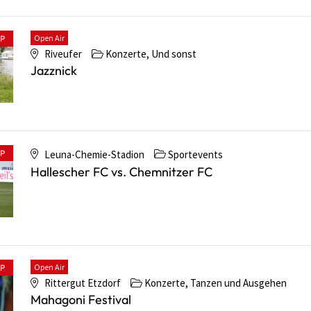
Open Air
PP
Riveufer
Konzerte, Und sonst
Jazznick
PP
Leuna-Chemie-Stadion
Sportevents
Hallescher FC vs. Chemnitzer FC
Open Air
PP
Rittergut Etzdorf
Konzerte, Tanzen und Ausgehen
Mahagoni Festival