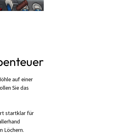
benteuer
öhle auf einer
llen Sie das
t startklar für
allerhand
n Löchern.