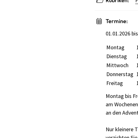
Rubriken:
F
Termine:
01.01.2026 bi
Montag
Wochentag
Öffnungszei
Dienstag
Mittwoch
Donnerstag
Freitag
Montag bis Fre
am Wochenend
an den Adven
Nur kleinere 
verzichten Si