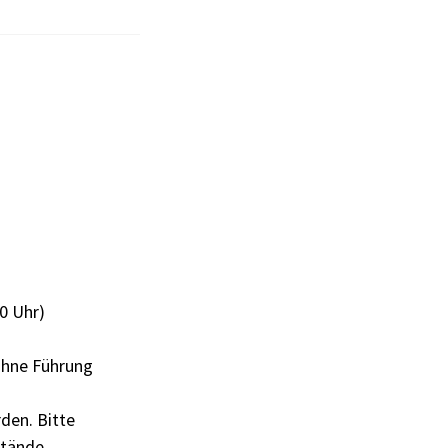
00 Uhr)
ohne Führung
den. Bitte
stände.