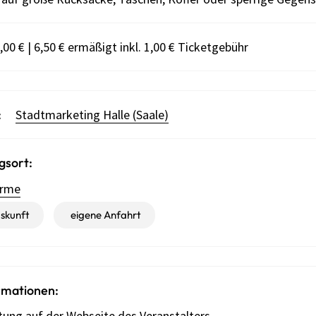
,00 € | 6,50 € ermäßigt inkl. 1,00 € Ticketgebühr
:
Stadtmarketing Halle (Saale)
gsort:
ürme
skunft
eigene Anfahrt
rmationen:
tung auf der Webseite des Veranstalters