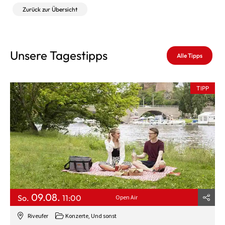
Zurück zur Übersicht
Unsere Tagestipps
Alle Tipps
TIPP
09.08.
So.
11:00
Open Air
Riveufer
Konzerte, Und sonst