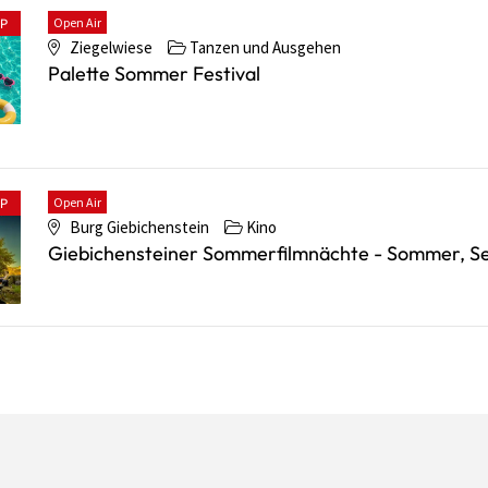
Open Air
PP
Ziegelwiese
Tanzen und Ausgehen
Palette Sommer Festival
Open Air
PP
Burg Giebichenstein
Kino
Giebichensteiner Sommerfilmnächte - Sommer, S