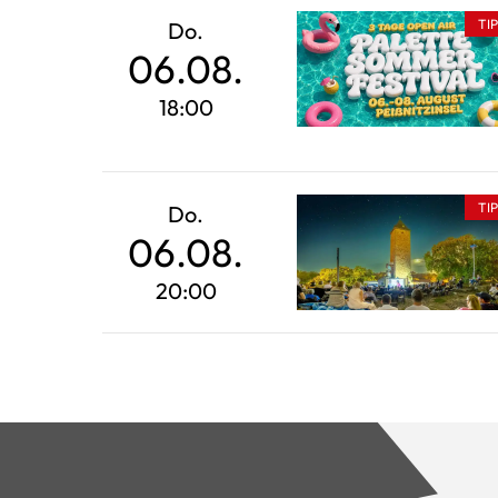
TI
Do.
06.08.
18:00
TI
Do.
06.08.
20:00