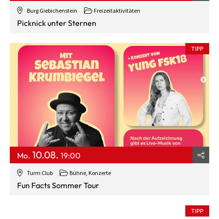
Burg Giebichenstein
Freizeitaktivitäten
Picknick unter Sternen
TIPP
10.08.
Mo.
19:00
Turm Club
Bühne, Konzerte
Fun Facts Sommer Tour
TIPP