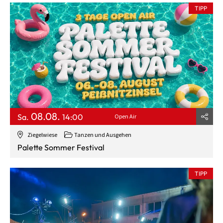
TIPP
08.08.
Sa.
14:00
Open Air
Ziegelwiese
Tanzen und Ausgehen
Palette Sommer Festival
TIPP