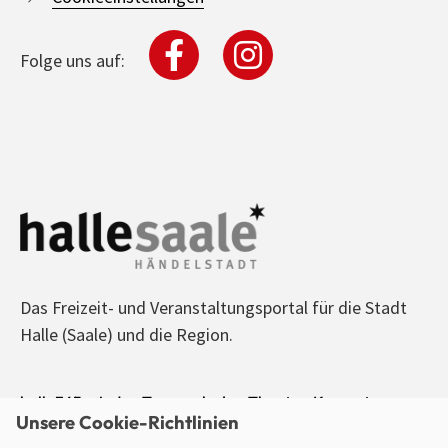
Folge uns auf:
Das Freizeit- und Veranstaltungsportal für die Stadt
Halle (Saale) und die Region.
halle365 - Jeden Tag was los! - Theater, Konzerte,
Unsere Cookie-Richtlinien
Sport, Kino, Ausstellungen, Freizeit, Party - alle