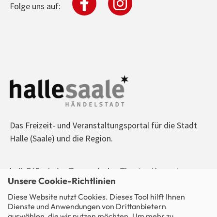
Folge uns auf:
Das Freizeit- und Veranstaltungsportal für die Stadt
Halle (Saale) und die Region.
halle365 - Jeden Tag was los! - Theater, Konzerte,
Unsere Cookie-Richtlinien
Sport, Kino, Ausstellungen, Freizeit, Party - alle
Diese Website nutzt Cookies. Dieses Tool hilft Ihnen
Veranstaltungen im Blick.
Dienste und Anwendungen von Drittanbietern
auswählen, die wir nutzen möchten. Um mehr zu