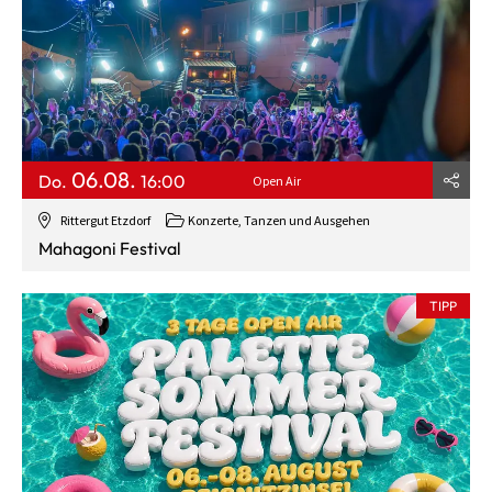
06.08.
Do.
16:00
Open Air
Rittergut Etzdorf
Konzerte, Tanzen und Ausgehen
Mahagoni Festival
TIPP