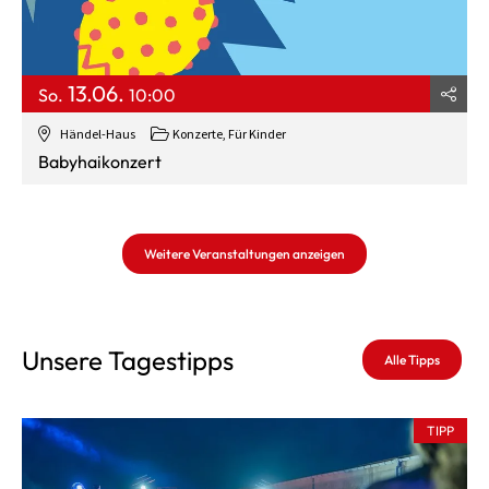
13.06.
So.
10:00
Händel-Haus
Konzerte
,
Für Kinder
Babyhaikonzert
Weitere Veranstaltungen anzeigen
Unsere Tagestipps
Alle Tipps
TIPP