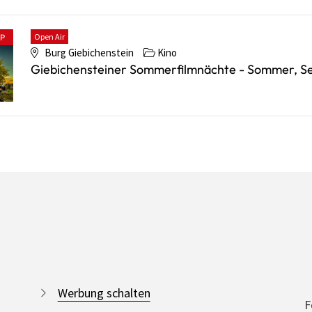
Open Air
PP
Burg Giebichenstein
Kino
Giebichensteiner Sommerfilmnächte - Sommer, S
Werbung schalten
F