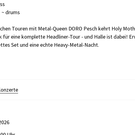
ass
o ~ drums
eichen Touren mit Metal-Queen DORO Pesch kehrt Holy Moth
 für eine komplette Headliner-Tour - und Halle ist dabei! Er
ettes Set und eine echte Heavy-Metal-Nacht.
onzerte
2026
:00 Uhr