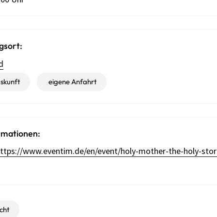
gsort:
d
skunft
eigene Anfahrt
rmationen:
https://www.eventim.de/en/event/holy-mother-the-holy-sto
cht