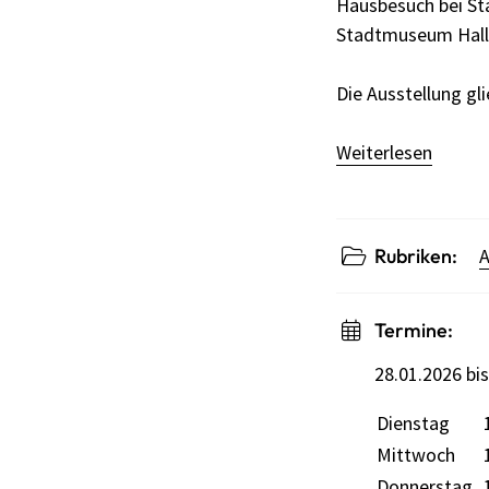
Hausbesuch bei Sta
Stadtmuseum Hall
Die Ausstellung gli
Weiterlesen
Rubriken:
A
Termine:
28.01.2026 bi
Dienstag
Wochentag
Öffnungszei
Mittwoch
Donnerstag