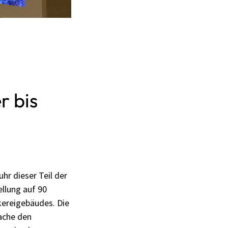
r bis
r dieser Teil der
llung auf 90
kereigebäudes. Die
rache den