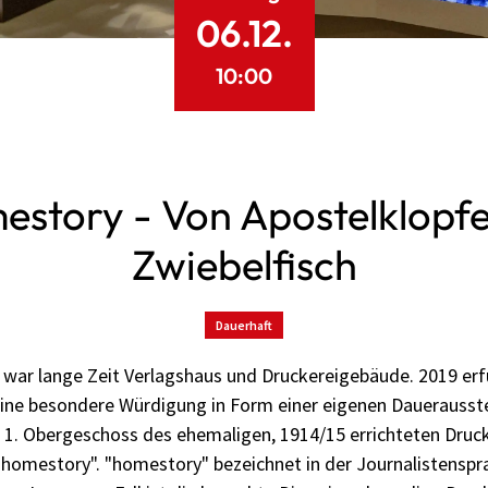
06.12.
10:00
story - Von Apostelklopfe
Zwiebelfisch
Dauerhaft
ar lange Zeit Verlagshaus und Druckereigebäude. 2019 erfuh
ine besondere Würdigung in Form einer eigenen Dauerausste
1. Obergeschoss des ehemaligen, 1914/15 errichteten Druc
"homestory". "homestory" bezeichnet in der Journalistensp