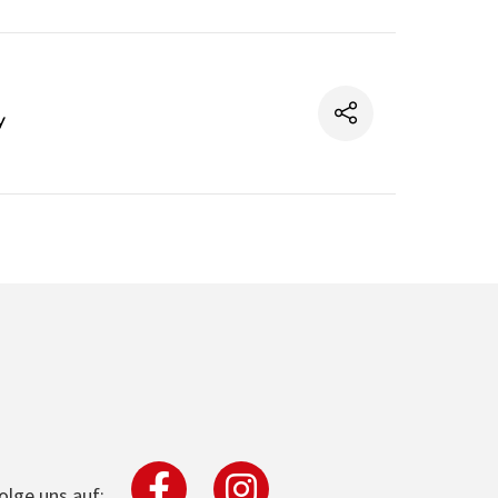
y
olge uns auf: