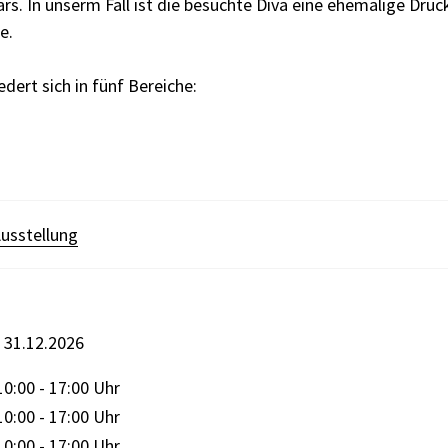
rs. In unserm Fall ist die besuchte Diva eine ehemalige Druc
e.
edert sich in fünf Bereiche:
usstellung
s 31.12.2026
10:00 - 17:00 Uhr
ten
10:00 - 17:00 Uhr
10:00 - 17:00 Uhr