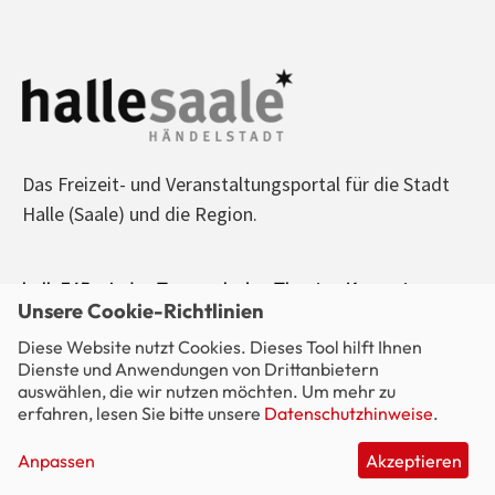
Das Freizeit- und Veranstaltungsportal für die Stadt
Halle (Saale) und die Region.
halle365 - Jeden Tag was los! - Theater, Konzerte,
Unsere Cookie-Richtlinien
Sport, Kino, Ausstellungen, Freizeit, Party - alle
Diese Website nutzt Cookies. Dieses Tool hilft Ihnen
Veranstaltungen im Blick.
Dienste und Anwendungen von Drittanbietern
auswählen, die wir nutzen möchten. Um mehr zu
erfahren, lesen Sie bitte unsere
Datenschutzhinweise
.
Anpassen
Akzeptieren