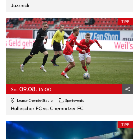
Jazznick
TIPP
09.08.
So.
14:00
Leuna-Chemie-Stadion
Sportevents
Hallescher FC vs. Chemnitzer FC
TIPP