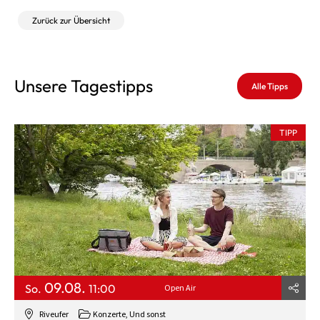
Zurück zur Übersicht
Unsere Tagestipps
Alle Tipps
TIPP
09.08.
So.
11:00
Open Air
Riveufer
Konzerte, Und sonst