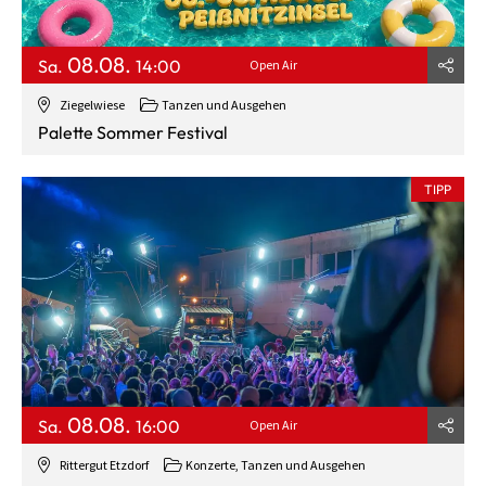
08.08.
Sa.
14:00
Open Air
Ziegelwiese
Tanzen und Ausgehen
Palette Sommer Festival
TIPP
08.08.
Sa.
16:00
Open Air
Rittergut Etzdorf
Konzerte, Tanzen und Ausgehen