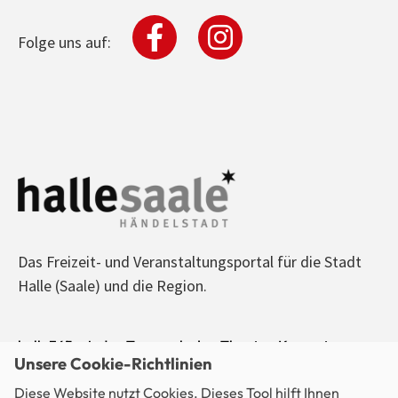
Folge uns auf:
Das Freizeit- und Veranstaltungsportal für die Stadt
Halle (Saale) und die Region.
halle365 - Jeden Tag was los! - Theater, Konzerte,
Unsere Cookie-Richtlinien
Sport, Kino, Ausstellungen, Freizeit, Party - alle
Diese Website nutzt Cookies. Dieses Tool hilft Ihnen
Veranstaltungen im Blick.