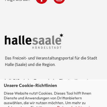
Das Freizeit- und Veranstaltungsportal für die Stadt
Halle (Saale) und die Region.
halle365 - Jeden Tag was los! - Theater, Konzerte,
Unsere Cookie-Richtlinien
Sport, Kino, Ausstellungen, Freizeit, Party - alle
Diese Website nutzt Cookies. Dieses Tool hilft Ihnen
Veranstaltungen im Blick.
Dienste und Anwendungen von Drittanbietern
auswählen, die wir nutzen möchten. Um mehr zu