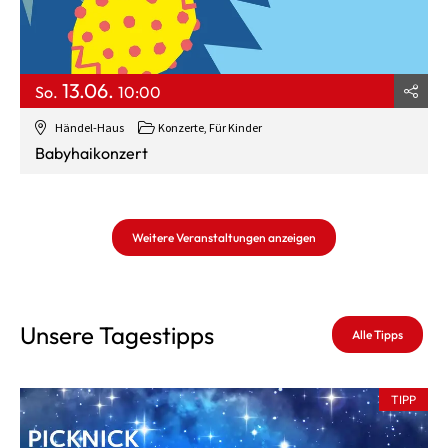
13.06.
So.
10:00
Händel-Haus
Konzerte
,
Für Kinder
Babyhaikonzert
Weitere Veranstaltungen anzeigen
Unsere Tagestipps
Alle Tipps
TIPP