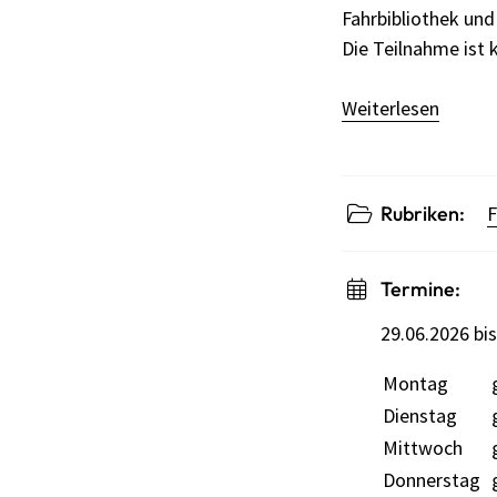
Fahrbibliothek und
Die Teilnahme ist 
Weiterlesen
Rubriken:
F
Termine:
29.06.2026 bi
Montag
Wochentag
Öffnungszei
Dienstag
Mittwoch
Donnerstag