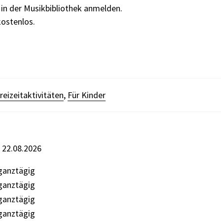
 in der Musikbibliothek anmelden.
kostenlos.
reizeitaktivitäten
,
Für Kinder
s 22.08.2026
ganztägig
ten
ganztägig
ganztägig
ganztägig