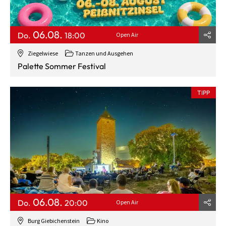
06.08.
Do.
18:00
Open Air
Ziegelwiese
Tanzen und Ausgehen
Palette Sommer Festival
TIPP
06.08.
Do.
20:00
Open Air
Burg Giebichenstein
Kino