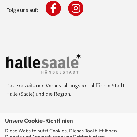
Folge uns auf:
Das Freizeit- und Veranstaltungsportal für die Stadt
Halle (Saale) und die Region.
halle365 - Jeden Tag was los! - Theater, Konzerte,
Unsere Cookie-Richtlinien
Sport, Kino, Ausstellungen, Freizeit, Party - alle
Diese Website nutzt Cookies. Dieses Tool hilft Ihnen
Veranstaltungen im Blick.
Dienste und Anwendungen von Drittanbietern