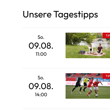
Unsere Tagestipps
TI
So.
09.08.
11:00
TI
So.
09.08.
14:00