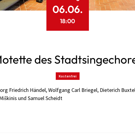
06.06.
18:00
otette des Stadtsingechor
Kostenfrei
rg Friedrich Händel, Wolfgang Carl Briegel, Dieterich Buxte
Miškinis und Samuel Scheidt