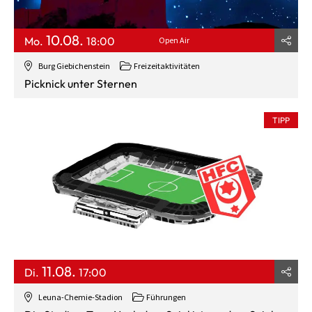
10.08.
Mo.
18:00
Open Air
Burg Giebichenstein
Freizeitaktivitäten
Picknick unter Sternen
TIPP
11.08.
Di.
17:00
Leuna-Chemie-Stadion
Führungen