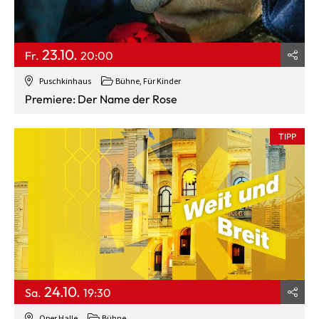
23.10.
Fr.
20:00
Puschkinhaus
Bühne
,
Für Kinder
Premiere: Der Name der Rose
TIPP
24.10.
Sa.
19:30
Oper Halle
Bühne