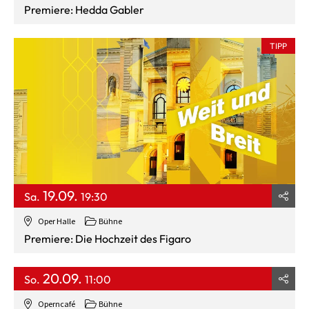
Premiere: Hedda Gabler
TIPP
19.09.
Sa.
19:30
Oper Halle
Bühne
Premiere: Die Hochzeit des Figaro
20.09.
So.
11:00
Operncafé
Bühne