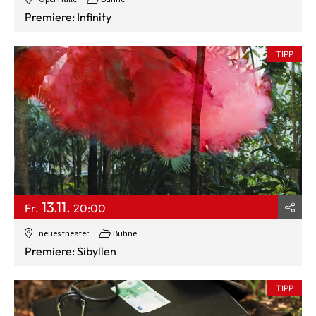
Premiere: Infinity
TIPP
13.11.
Fr.
20:00
neues theater
Bühne
Premiere: Sibyllen
TIPP