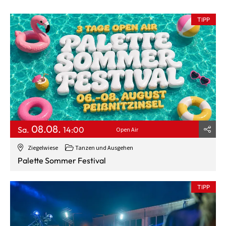
TIPP
08.08.
Sa.
14:00
Open Air
Ziegelwiese
Tanzen und Ausgehen
Palette Sommer Festival
TIPP