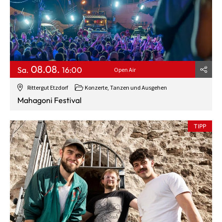
08.08.
Sa.
16:00
Open Air
Rittergut Etzdorf
Konzerte, Tanzen und Ausgehen
Mahagoni Festival
TIPP