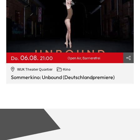
06.08.
Do.
21:00
Open Air
Barrierefrei
WUK Theater Quartier
Kino
Sommerkino: Unbound (Deutschlandpremiere)