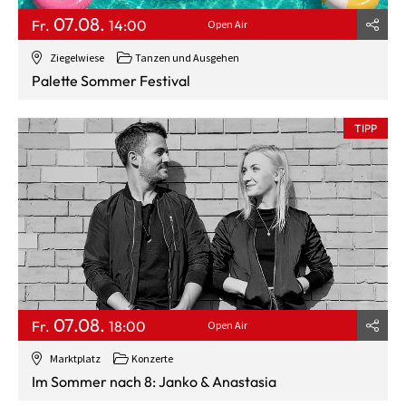
07.08.
Fr.
14:00
Open Air
Ziegelwiese
Tanzen und Ausgehen
Palette Sommer Festival
TIPP
07.08.
Fr.
18:00
Open Air
Marktplatz
Konzerte
Im Sommer nach 8: Janko & Anastasia