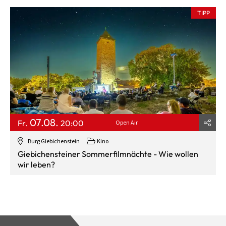
TIPP
07.08.
Fr.
20:00
Open Air
Burg Giebichenstein
Kino
Giebichensteiner Sommerfilmnächte - Wie wollen
wir leben?