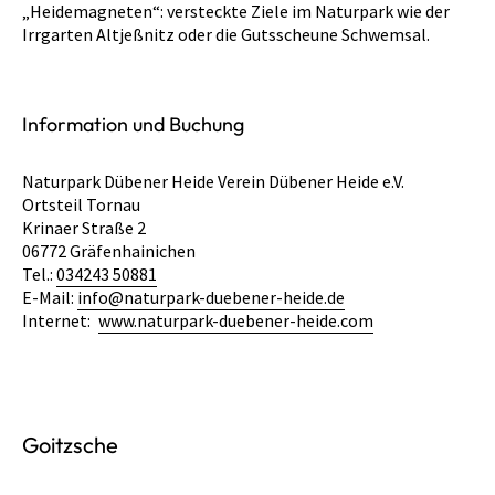
„Heidemagneten“: versteckte Ziele im Naturpark wie der
Irrgarten Altjeßnitz oder die Gutsscheune Schwemsal.
Information und Buchung
Naturpark Dübener Heide Verein Dübener Heide e.V.
Ortsteil Tornau
Krinaer Straße 2
06772 Gräfenhainichen
Tel.:
034243 50881
E-Mail:
info@naturpark-duebener-heide.de
Internet:
www.naturpark-duebener-heide.com
Goitzsche