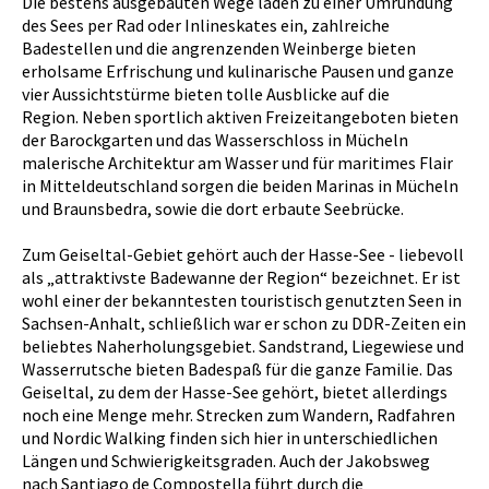
Die bestens ausgebauten Wege laden zu einer Umrundung
des Sees per Rad oder Inlineskates ein, zahlreiche
Badestellen und die angrenzenden Weinberge bieten
erholsame Erfrischung und kulinarische Pausen und ganze
vier Aussichtstürme bieten tolle Ausblicke auf die
Region. Neben sportlich aktiven Freizeitangeboten bieten
der Barockgarten und das Wasserschloss in Mücheln
malerische Architektur am Wasser und für maritimes Flair
in Mitteldeutschland sorgen die beiden Marinas in Mücheln
und Braunsbedra, sowie die dort erbaute Seebrücke.
Zum Geiseltal-Gebiet gehört auch der Hasse-See - liebevoll
als „attraktivste Badewanne der Region“ bezeichnet. Er ist
wohl einer der bekanntesten touristisch genutzten Seen in
Sachsen-Anhalt, schließlich war er schon zu DDR-Zeiten ein
beliebtes Naherholungsgebiet. Sandstrand, Liegewiese und
Wasserrutsche bieten Badespaß für die ganze Familie. Das
Geiseltal, zu dem der Hasse-See gehört, bietet allerdings
noch eine Menge mehr. Strecken zum Wandern, Radfahren
und Nordic Walking finden sich hier in unterschiedlichen
Längen und Schwierigkeitsgraden. Auch der Jakobsweg
nach Santiago de Compostella führt durch die