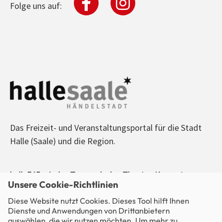
Folge uns auf:
Das Freizeit- und Veranstaltungsportal für die Stadt
Halle (Saale) und die Region.
halle365 - Jeden Tag was los! - Theater, Konzerte,
Unsere Cookie-Richtlinien
Sport, Kino, Ausstellungen, Freizeit, Party - alle
Diese Website nutzt Cookies. Dieses Tool hilft Ihnen
Veranstaltungen im Blick.
Dienste und Anwendungen von Drittanbietern
auswählen, die wir nutzen möchten. Um mehr zu