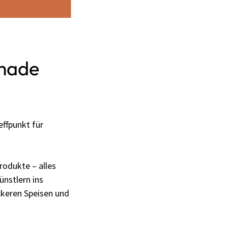
made
effpunkt für
rodukte – alles
ünstlern ins
eckeren Speisen und