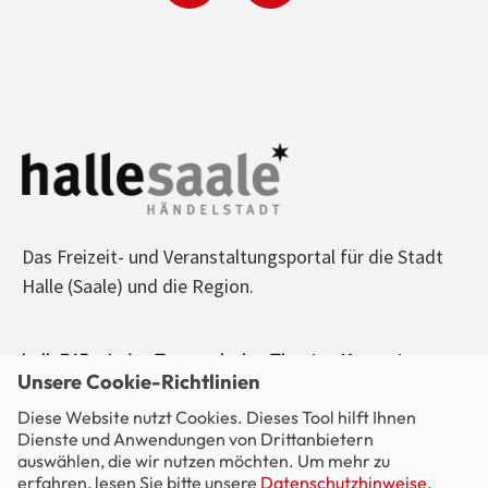
Das Freizeit- und Veranstaltungsportal für die Stadt
Halle (Saale) und die Region.
halle365 - Jeden Tag was los! - Theater, Konzerte,
Unsere Cookie-Richtlinien
Sport, Kino, Ausstellungen, Freizeit, Party - alle
Diese Website nutzt Cookies. Dieses Tool hilft Ihnen
Veranstaltungen im Blick.
Dienste und Anwendungen von Drittanbietern
auswählen, die wir nutzen möchten. Um mehr zu
erfahren, lesen Sie bitte unsere
Datenschutzhinweise
.