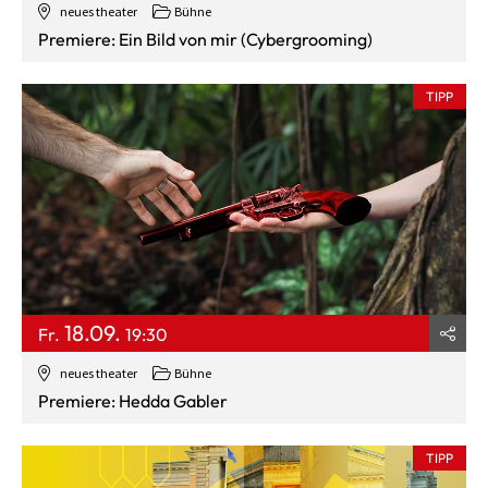
neues theater
Bühne
Premiere: Ein Bild von mir (Cybergrooming)
TIPP
18.09.
Fr.
19:30
neues theater
Bühne
Premiere: Hedda Gabler
TIPP