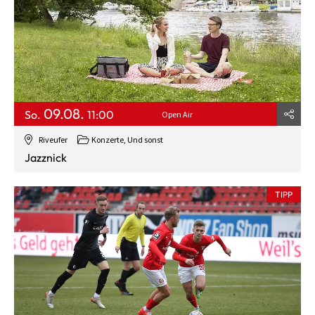
09.08.
So.
11:00
Open Air
Riveufer
Konzerte, Und sonst
Jazznick
TIPP