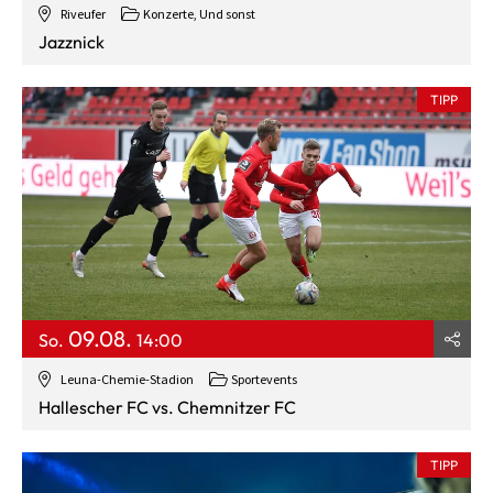
Riveufer
Konzerte, Und sonst
Jazznick
TIPP
09.08.
So.
14:00
Leuna-Chemie-Stadion
Sportevents
Hallescher FC vs. Chemnitzer FC
TIPP