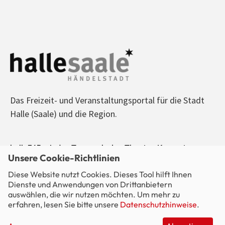
Das Freizeit- und Veranstaltungsportal für die Stadt
Halle (Saale) und die Region.
halle365 - Jeden Tag was los! - Theater, Konzerte,
Unsere Cookie-Richtlinien
Sport, Kino, Ausstellungen, Freizeit, Party - alle
Diese Website nutzt Cookies. Dieses Tool hilft Ihnen
Veranstaltungen im Blick.
Dienste und Anwendungen von Drittanbietern
auswählen, die wir nutzen möchten. Um mehr zu
erfahren, lesen Sie bitte unsere
Datenschutzhinweise
.