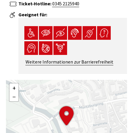
Ticket-Hotline:
0345 2125940
Geeignet für:
halle-
grenzenlos.de
-
Barrierefrei
Weitere Informationen zur Barrierefreiheit
durch
Halle
(Saale)
+
−