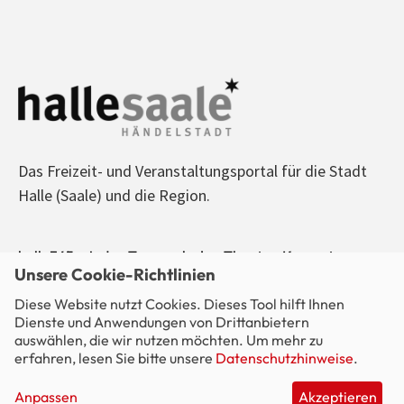
Das Freizeit- und Veranstaltungsportal für die Stadt
Halle (Saale) und die Region.
halle365 - Jeden Tag was los! - Theater, Konzerte,
Unsere Cookie-Richtlinien
Sport, Kino, Ausstellungen, Freizeit, Party - alle
Diese Website nutzt Cookies. Dieses Tool hilft Ihnen
Veranstaltungen im Blick.
Dienste und Anwendungen von Drittanbietern
auswählen, die wir nutzen möchten. Um mehr zu
erfahren, lesen Sie bitte unsere
Datenschutzhinweise
.
Anpassen
Akzeptieren