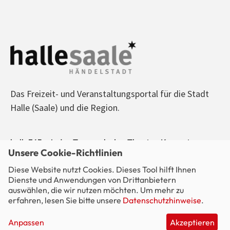
Das Freizeit- und Veranstaltungsportal für die Stadt
Halle (Saale) und die Region.
halle365 - Jeden Tag was los! - Theater, Konzerte,
Unsere Cookie-Richtlinien
Sport, Kino, Ausstellungen, Freizeit, Party - alle
Diese Website nutzt Cookies. Dieses Tool hilft Ihnen
Veranstaltungen im Blick.
Dienste und Anwendungen von Drittanbietern
auswählen, die wir nutzen möchten. Um mehr zu
erfahren, lesen Sie bitte unsere
Datenschutzhinweise
.
Anpassen
Akzeptieren