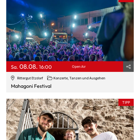
08.08.
Sa.
16:00
Open Air
Rittergut Etzdorf
Konzerte, Tanzen und Ausgehen
Mahagoni Festival
TIPP