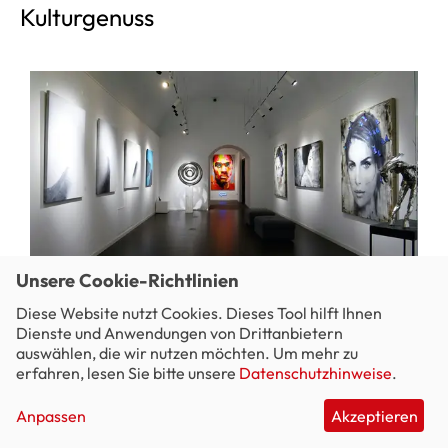
Kulturgenuss
Unsere Cookie-Richtlinien
Kunst entdecken
Diese Website nutzt Cookies. Dieses Tool hilft Ihnen
Einzigartige und faszinierende Ausstellungen
Dienste und Anwendungen von Drittanbietern
erwarten euch in den Museen und Galerien der
auswählen, die wir nutzen möchten. Um mehr zu
Stadt.
erfahren, lesen Sie bitte unsere
Datenschutzhinweise
.
Anpassen
Akzeptieren